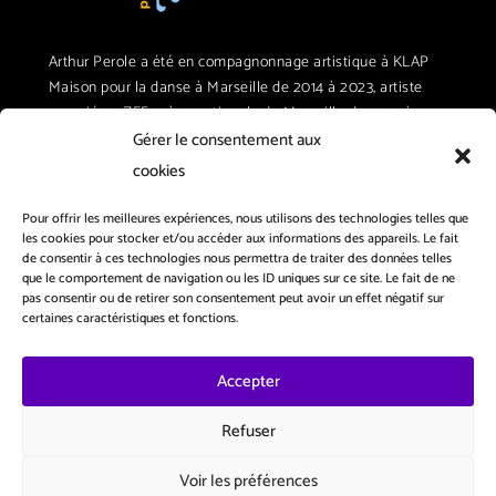
Arthur Perole a été en compagnonnage artistique à KLAP
Maison pour la danse à Marseille de 2014 à 2023, artiste
associé au ZEF scène nationale de Marseille de 2015 à
2018, au Théâtre en Dracénie à Draguignan de 2018 à 2021,
Gérer le consentement aux
au Ballet Preljocaj/CCN d’Aix-en-Provence en 2022 et
cookies
2023), et à l’Université Sorbonne Nouvelle à Paris pour la
saison 2023-2024 et 2024-2025.
Pour offrir les meilleures expériences, nous utilisons des technologies telles que
les cookies pour stocker et/ou accéder aux informations des appareils. Le fait
de consentir à ces technologies nous permettra de traiter des données telles
La compagnie est conventionnée par la DRAC Provence-
que le comportement de navigation ou les ID uniques sur ce site. Le fait de ne
Alpes-Côte d’Azur, aidée au fonctionnement par la la ville
pas consentir ou de retirer son consentement peut avoir un effet négatif sur
certaines caractéristiques et fonctions.
de Marseille, le Conseil Départemental des Bouches-du-
Rhône, et aidée au projet par la Région Sud – Provence-
Alpes-Côte-d’Azur.
Accepter
Licence 2 –
009485
Refuser
Voir les préférences