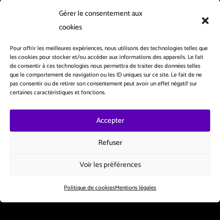
Maison pour la danse à Marseille de 2014 à 2023, artiste
Gérer le consentement aux
associé au ZEF scène nationale de Marseille de 2015 à
2018, au Théâtre en Dracénie à Draguignan de 2018 à 2021,
cookies
au Ballet Preljocaj/CCN d’Aix-en-Provence en 2022 et
2023), et à l’Université Sorbonne Nouvelle à Paris pour la
Pour offrir les meilleures expériences, nous utilisons des technologies telles que
les cookies pour stocker et/ou accéder aux informations des appareils. Le fait
saison 2023-2024 et 2024-2025.
de consentir à ces technologies nous permettra de traiter des données telles
que le comportement de navigation ou les ID uniques sur ce site. Le fait de ne
pas consentir ou de retirer son consentement peut avoir un effet négatif sur
La compagnie est conventionnée par la DRAC Provence-
certaines caractéristiques et fonctions.
Alpes-Côte d’Azur, aidée au fonctionnement par la la ville
de Marseille, le Conseil Départemental des Bouches-du-
Rhône, et aidée au projet par la Région Sud – Provence-
Accepter
Alpes-Côte-d’Azur.
Refuser
Licence 2 –
009485
Voir les préférences
Politique de cookies
Mentions légales
Mentions légales